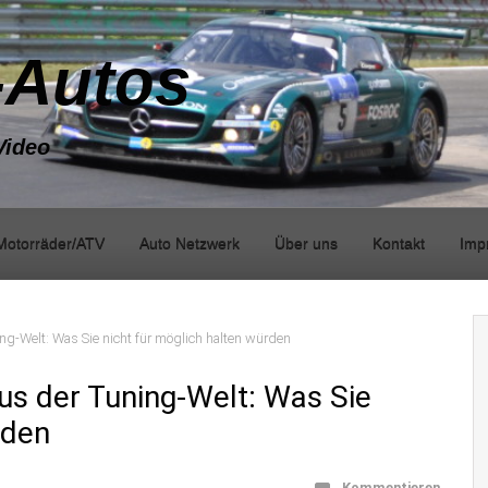
-Autos
Video
Motorräder/ATV
Auto Netzwerk
Über uns
Kontakt
Imp
ng-Welt: Was Sie nicht für möglich halten würden
us der Tuning-Welt: Was Sie
rden
Kommentieren