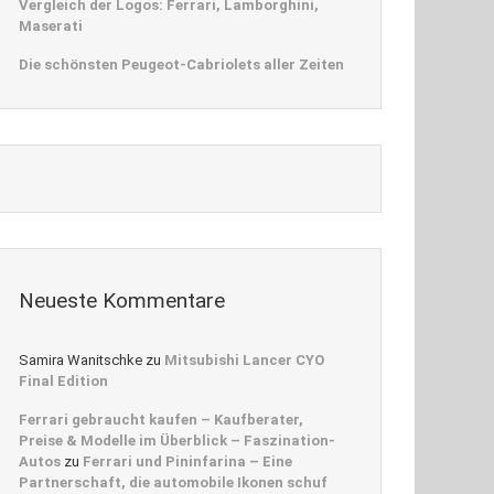
Vergleich der Logos: Ferrari, Lamborghini,
Maserati
Die schönsten Peugeot-Cabriolets aller Zeiten
Neueste Kommentare
Samira Wanitschke
zu
Mitsubishi Lancer CYO
Final Edition
Ferrari gebraucht kaufen – Kaufberater,
Preise & Modelle im Überblick – Faszination-
Autos
zu
Ferrari und Pininfarina – Eine
Partnerschaft, die automobile Ikonen schuf