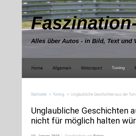
Zum Hauptinhalt springen
Faszination
Alles über Autos - in Bild, Text und 
Home
Allgemein
Motorsport
Tuning
Startseite
Tuning
Unglaubliche Geschichten aus der Tuni
Unglaubliche Geschichten a
nicht für möglich halten wü
10. Januar 2024
Geschrieben von
Peter