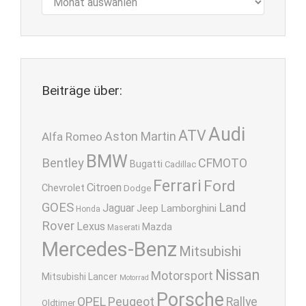
Beiträge über:
Audi
ATV
Aston Martin
Alfa Romeo
BMW
Bentley
CFMOTO
Bugatti
Cadillac
Ferrari
Ford
Citroen
Chevrolet
Dodge
GOES
Land
Jaguar
Lamborghini
Jeep
Honda
Rover
Lexus
Mazda
Maserati
Mercedes-Benz
Mitsubishi
Nissan
Motorsport
Mitsubishi Lancer
Motorrad
Porsche
OPEL
Peugeot
Rallye
Oldtimer