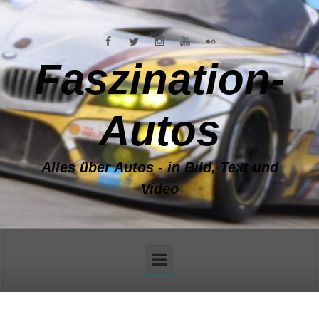
Zum Hauptinhalt springen
Faszination-
Autos
Alles über Autos - in Bild, Text und
Video