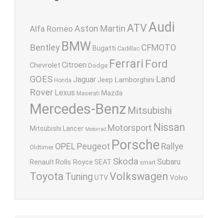
Audi
ATV
Aston Martin
Alfa Romeo
BMW
Bentley
CFMOTO
Bugatti
Cadillac
Ferrari
Ford
Citroen
Chevrolet
Dodge
GOES
Land
Jaguar
Lamborghini
Jeep
Honda
Rover
Lexus
Mazda
Maserati
Mercedes-Benz
Mitsubishi
Nissan
Motorsport
Mitsubishi Lancer
Motorrad
Porsche
OPEL
Peugeot
Rallye
Oldtimer
Skoda
Subaru
Renault
Rolls Royce
SEAT
smart
Toyota
Volkswagen
Tuning
UTV
Volvo