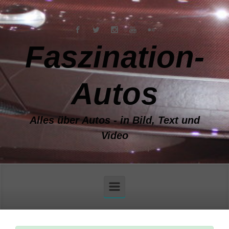
Zum Hauptinhalt springen
Faszination-
Autos
Alles über Autos - in Bild, Text und
Video