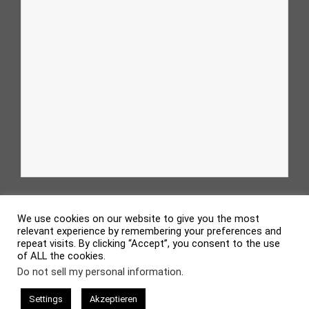
We use cookies on our website to give you the most
relevant experience by remembering your preferences and
repeat visits. By clicking “Accept”, you consent to the use
of ALL the cookies.
evolve
theme by Theme4Press • Powered by
WordPress
Do not sell my personal information
.
Settings
Akzeptieren